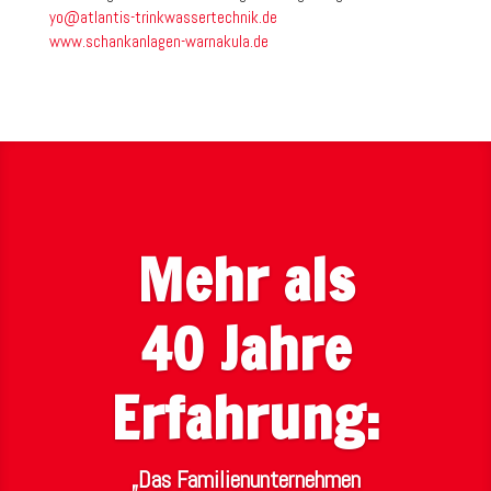
yo@atlantis-trinkwassertechnik.de
www.schankanlagen-warnakula.de
Mehr als
40 Jahre
Erfahrung:
„Das Familienunternehmen