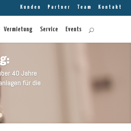
Kunden
Partner
Team
Kontakt
Vermietung
Service
Events
g:
ber 40 Jahre
nlagen für die