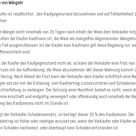
 von Mängeln
äufer ist verpflichtet , den Kaufgegenstand abzunehmen und auf Fehlerfreiheit 
hen.
n Mängel nicht innerhalb von 15 Tagen nach erhalt der Ware dem Verkäufer mitg
, sofern der Käufer Kaufmann ist, die Ware als mängelfrei abgenommen. Mängelr
m Fall ausgeschlossen. Ist der Käufer kein Kaufmann gilt diese Regelung nur, w
fensichtlich sind.
 der Käufer den Kaufgegenstand nicht ab, so kann der Verkäufer eine Frist von
tzen mit der Aufforderung, die Ware abzunehmen. Mit dieser Mahnung kommt 
 Verzug. Nach Ablauf der Frist kann der Verkäufer dem Käufer schriftlich eine Na
gen setzen mit der Erklärung, vom Kaufvertrag zurückzutreten und Schadense
chterfüllung zu verlangen. Der Setzung einer Nachfrist bedarf es nicht, wenn d
hme ernsthaft und endgültig verweigert oder offenkundig auch innerhalb der Na
ung des Kaufpreises nicht im Stande ist.
ngt der Verkäufer Schadensersatz, so beträgt dieser 15 % des Kaufpreises. Der
betrag ist höher oder niedriger anzusetzen, wenn der Verkäufer oder Käufer e
en Schaden nachweist, oder überhaupt kein Schaden entstanden ist.