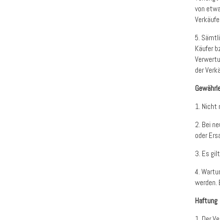
von etwa
Verkäufe
5. Sämtl
Käufer b
Verwertu
der Verk
Gewährl
1. Nicht
2. Bei n
oder Ers
3. Es gil
4. Wartu
werden. 
Haftung
1. Der V