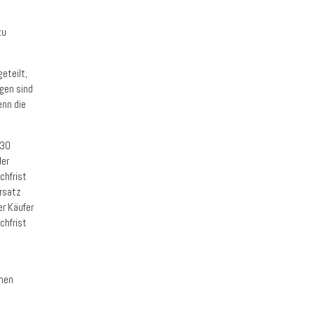
zu
eteilt,
ügen sind
enn die
 30
der
chfrist
rsatz
er Käufer
chfrist
inen