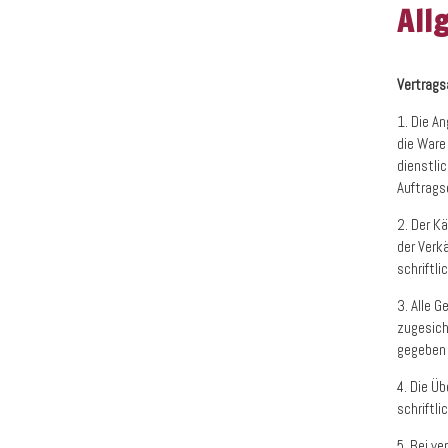
All
Vertrags
1. Die An
die Ware
dienstli
Auftrags
2. Der K
der Verk
schriftli
3. Alle 
zugesich
gegeben 
4. Die Ü
schriftl
5. Bei v