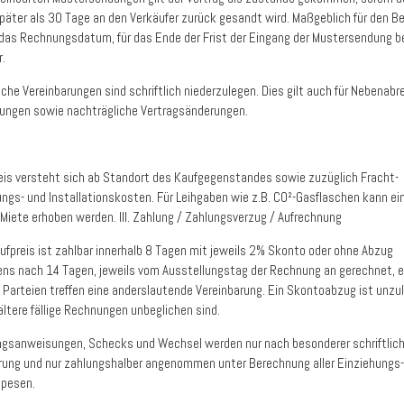
päter als 30 Tage an den Verkäufer zurück gesandt wird. Maßgeblich für den Be
t das Rechnungsdatum, für das Ende der Frist der Eingang der Mustersendung 
r.
iche Vereinbarungen sind schriftlich niederzulegen. Dies gilt auch für Nebenab
ungen sowie nachträgliche Vertragsänderungen.
reis versteht sich ab Standort des Kaufgegenstandes sowie zuzüglich Fracht-
ngs- und Installationskosten. Für Leihgaben wie z.B. CO²-Gasflaschen kann ei
 Miete erhoben werden. III. Zahlung / Zahlungsverzug / Aufrechnung
aufpreis ist zahlbar innerhalb 8 Tagen mit jeweils 2% Skonto oder ohne Abzug
ns nach 14 Tagen, jeweils vom Ausstellungstag der Rechnung an gerechnet, e
e Parteien treffen eine anderslautende Vereinbarung. Ein Skontoabzug ist unzul
ältere fällige Rechnungen unbeglichen sind.
ngsanweisungen, Schecks und Wechsel werden nur nach besonderer schriftlich
rung und nur zahlungshalber angenommen unter Berechnung aller Einziehungs-
spesen.