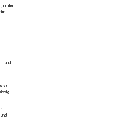
ginn der
beim
reden und
n Pfand
s sei
ässig,
er
 und