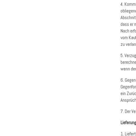
4. Kommt
obliegen
Abschnit
dass er n
Nach erfo
vom Kauf
zu verla
5. Verzu
berechne
wenn der
6. Gegen
Gegenford
ein Zurü
Ansprüch
7. Der V
Lieferun
1. Liefer