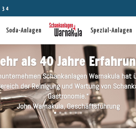
4 34
Soda-Anlagen
Spezial-Anlagen
ehr als 40 Jahre Erfahrun
enunternehmen Schankanlagen Warnakula hat ü
Bereich der Reinigung und Wartung von Schanka
Gastronomie.“
John Warnakula, Geschäftsführung