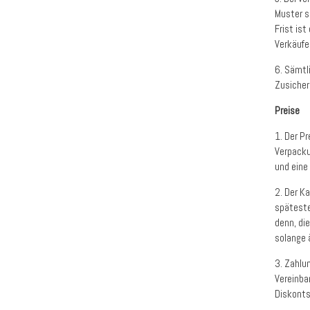
Muster s
Frist is
Verkäufe
6. Sämtl
Zusicher
Preise
1. Der P
Verpacku
und eine
2. Der K
späteste
denn, di
solange 
3. Zahlu
Vereinba
Diskont