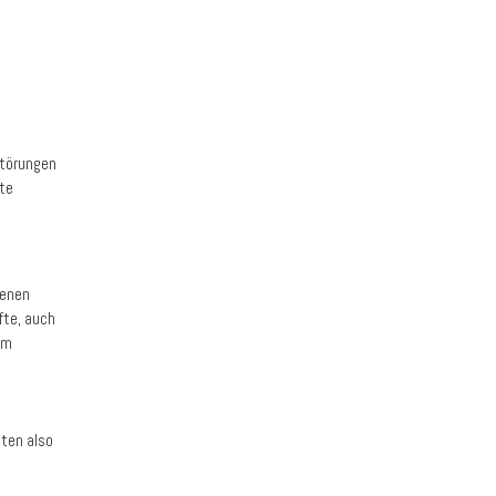
störungen
gte
denen
fte, auch
om
lten also