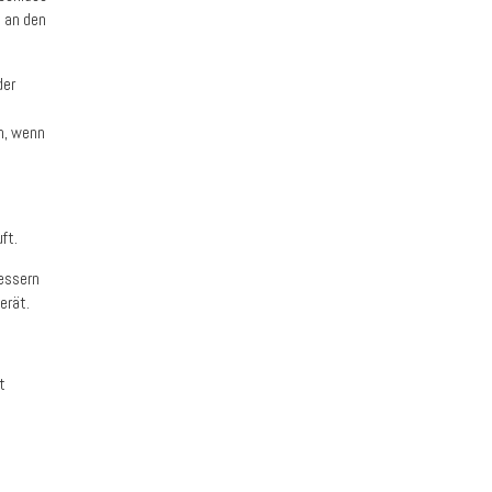
 an den
der
n, wenn
ft.
bessern
erät.
t