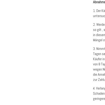
Abnahme
1. Der K
untersuc
2. Werde
so gilt 
in diese
Mängel of
3. Nimmt
Tagen se
Käufer in
von 8 Ta
wegen Ni
die Anna
zur Zahl
4. Verla
Schadens
geringer