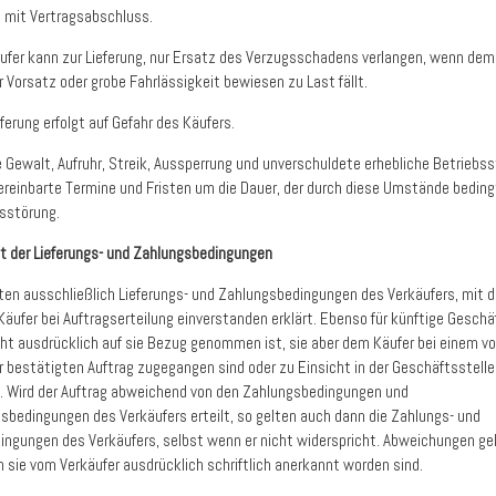
 mit Vertragsabschluss.
äufer kann zur Lieferung, nur Ersatz des Verzugsschadens verlangen, wenn dem
r Vorsatz oder grobe Fahrlässigkeit bewiesen zu Last fällt.
eferung erfolgt auf Gefahr des Käufers.
e Gewalt, Aufruhr, Streik, Aussperrung und unverschuldete erhebliche Betriebs
ereinbarte Termine und Fristen um die Dauer, der durch diese Umstände bedin
sstörung.
it der Lieferungs- und Zahlungsbedingungen
lten ausschließlich Lieferungs- und Zahlungsbedingungen des Verkäufers, mit 
 Käufer bei Auftragserteilung einverstanden erklärt. Ebenso für künftige Geschä
ht ausdrücklich auf sie Bezug genommen ist, sie aber dem Käufer bei einem v
r bestätigten Auftrag zugegangen sind oder zu Einsicht in der Geschäftsstelle
n. Wird der Auftrag abweichend von den Zahlungsbedingungen und
gsbedingungen des Verkäufers erteilt, so gelten auch dann die Zahlungs- und
dingungen des Verkäufers, selbst wenn er nicht widerspricht. Abweichungen ge
n sie vom Verkäufer ausdrücklich schriftlich anerkannt worden sind.