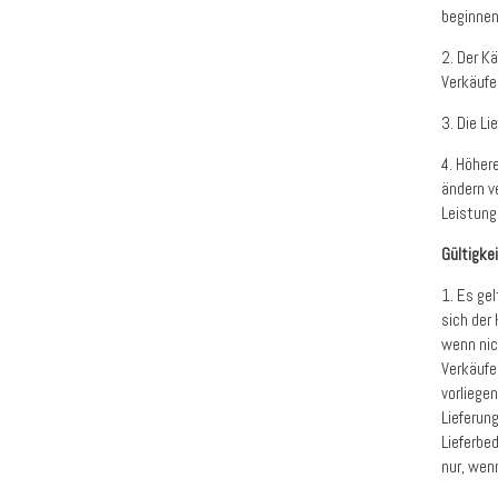
beginnen
2. Der K
Verkäufe
3. Die Li
4. Höher
ändern v
Leistung
Gültigke
1. Es ge
sich der
wenn nic
Verkäufe
vorliege
Lieferun
Lieferbe
nur, wen