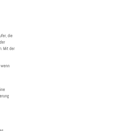
fer, die
der
. Mit der
, wenn
ine
herung
das