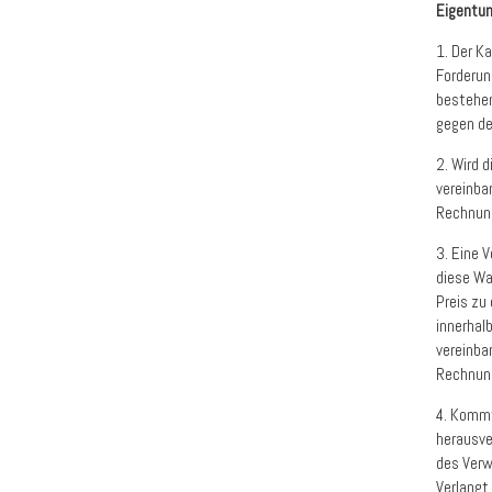
Eigentu
1. Der K
Forderun
bestehen
gegen de
2. Wird 
vereinba
Rechnung
3. Eine 
diese Wa
Preis zu
innerhal
vereinba
Rechnung
4. Kommt
herausve
des Verw
Verlangt