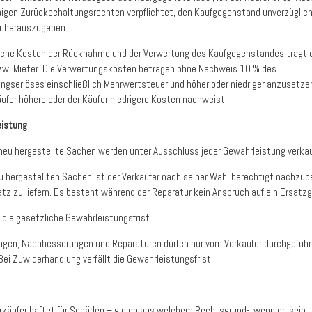
igen Zurückbehaltungsrechten verpflichtet, den Kaufgegenstand unverzüglich
r herauszugeben.
iche Kosten der Rücknahme und der Verwertung des Kaufgegenstandes trägt 
zw. Mieter. Die Verwertungskosten betragen ohne Nachweis 10 % des
ngserlöses einschließlich Mehrwertsteuer und höher oder niedriger anzusetze
äufer höhere oder der Käufer niedrigere Kosten nachweist.
eistung
 neu hergestellte Sachen werden unter Ausschluss jeder Gewährleistung verkau
eu hergestellten Sachen ist der Verkäufer nach seiner Wahl berechtigt nachzu
atz zu liefern. Es besteht während der Reparatur kein Anspruch auf ein Ersatzg
t die gesetzliche Gewährleistungsfrist
ngen, Nachbesserungen und Reparaturen dürfen nur vom Verkäufer durchgeführ
Bei Zuwiderhandlung verfällt die Gewährleistungsfrist
erkäufer haftet für Schäden – gleich aus welchem Rechtsgrund-, wenn er, sein