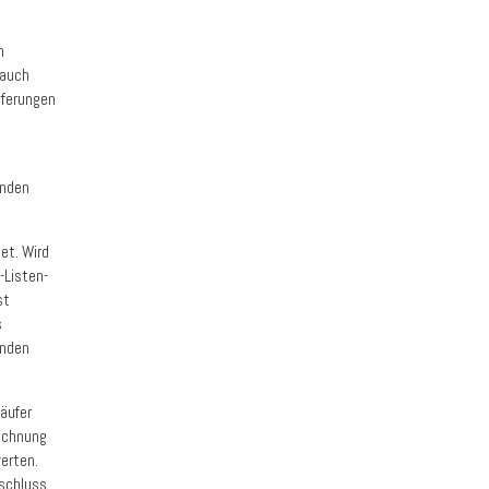
n
 auch
eferungen
enden
et. Wird
-Listen-
st
s
enden
äufer
rechnung
erten.
sschluss