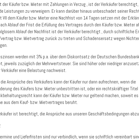
 der Käufer bzw. Mieter mit Zahlungen in Verzug , ist der Verkäufer berechtigt,
de Leistungen zu verweigern. Er kann darüber hinaus unbeschadet seiner Rech
t VII dem Käufer bzw. Mieter eine Nachfrist von 14 Tagen setzen mit der Erklär
ach Ablauf der Frist die Erfüllung des Vertrages durch den Käufer bzw. Mieter a
lglosem Ablauf der Nachfrist ist der Verkäufer berechtigt , durch schriftliche E
vertrag bzw. Mietvertrag zurück zu treten und Schadensersatz wegen Nichter
ngen.
gszinsen werden mit 3% p.a. über dem Diskontsatz der Deutschen Bundesban
t, jeweils zuzüglich der Mehrwertsteuer. Sie sind höher oder niedriger anzuset
 Verkäufer eine Belastung nachweist.
 die Ansprüche des Verkäufers kann der Käufer nur dann aufrechnen, wenn die
erung des Käufers bzw. Mieter unbestritten ist, oder ein rechtskräftiger Titel 
ckbehaltungsrecht kann der Käufer bzw. Mieter nur geltend machen, soweit es
e aus dem Kauf- bzw. Mietvertrages beruht.
erkäufer ist berechtigt, die Ansprüche aus unseren Geschäftsbedingungen abzu
g
termine und Lieferfristen sind nur verbindlich, wenn sie schriftlich vereinbart sin