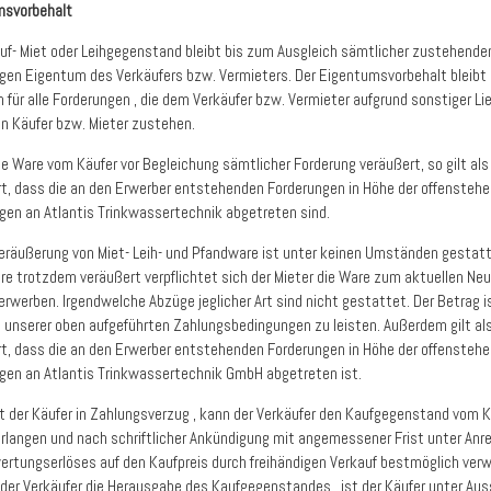
msvorbehalt
auf- Miet oder Leihgegenstand bleibt bis zum Ausgleich sämtlicher zustehende
gen Eigentum des Verkäufers bzw. Vermieters. Der Eigentumsvorbehalt bleibt
 für alle Forderungen , die dem Verkäufer bzw. Vermieter aufgrund sonstiger Li
n Käufer bzw. Mieter zustehen.
die Ware vom Käufer vor Begleichung sämtlicher Forderung veräußert, so gilt als
rt, dass die an den Erwerber entstehenden Forderungen in Höhe der offensteh
en an Atlantis Trinkwassertechnik abgetreten sind.
Veräußerung von Miet- Leih- und Pfandware ist unter keinen Umständen gestatt
re trotzdem veräußert verpflichtet sich der Mieter die Ware zum aktuellen Neu
 erwerben. Irgendwelche Abzüge jeglicher Art sind nicht gestattet. Der Betrag i
b unserer oben aufgeführten Zahlungsbedingungen zu leisten. Außerdem gilt al
rt, dass die an den Erwerber entstehenden Forderungen in Höhe der offensteh
en an Atlantis Trinkwassertechnik GmbH abgetreten ist.
 der Käufer in Zahlungsverzug , kann der Verkäufer den Kaufgegenstand vom K
rlangen und nach schriftlicher Ankündigung mit angemessener Frist unter An
ertungserlöses auf den Kaufpreis durch freihändigen Verkauf bestmöglich verw
 der Verkäufer die Herausgabe des Kaufgegenstandes , ist der Käufer unter Au