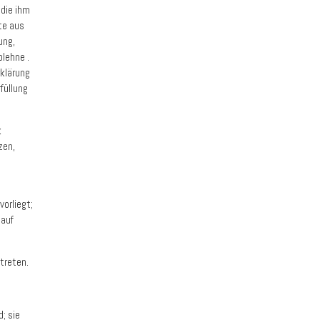
 die ihm
te aus
ung,
blehne .
rklärung
füllung
k
zen,
vorliegt;
 auf
treten.
d; sie