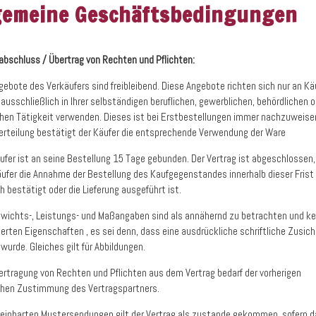
gemeine Geschäftsbedingungen
abschluss / Übertrag von Rechten und Pflichten:
gebote des Verkäufers sind freibleibend. Diese Angebote richten sich nur an Käu
 ausschließlich in Ihrer selbständigen beruflichen, gewerblichen, behördlichen o
chen Tätigkeit verwenden. Dieses ist bei Erstbestellungen immer nachzuweisen
erteilung bestätigt der Käufer die entsprechende Verwendung der Ware
äufer ist an seine Bestellung 15 Tage gebunden. Der Vertrag ist abgeschlossen
äufer die Annahme der Bestellung des Kaufgegenstandes innerhalb dieser Frist
ch bestätigt oder die Lieferung ausgeführt ist.
Gewichts-, Leistungs- und Maßangaben sind als annähernd zu betrachten und ke
erten Eigenschaften , es sei denn, dass eine ausdrückliche schriftliche Zusic
wurde. Gleiches gilt für Abbildungen.
bertragung von Rechten und Pflichten aus dem Vertrag bedarf der vorherigen
ichen Zustimmung des Vertragspartners.
ereinbarten Mustersendungen gilt der Vertrag als zustande gekommen, sofern 