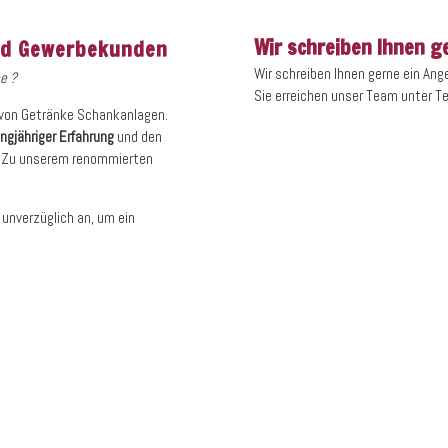
Wir schreiben Ihnen g
und Gewerbekunden
Wir schreiben Ihnen gerne ein Ang
e ?
Sie erreichen unser Team unter T
g von Getränke Schankanlagen.
angjähriger Erfahrung
und den
s. Zu unserem renommierten
unverzüglich an, um ein